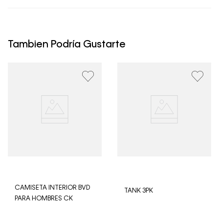
Los Envíos se procesan en nuestra bodega en un plazo
máximo de 4 días hábiles para Lima y hasta 8 días
hábiles para envíos a provincia. Envíos gratis en Lima
Tambien Podría Gustarte
Metropolitana por compras superiores a S/ 399. Si tu
pedido lo realizaste un fin de semana o día festivo, se
procesará desde el día hábil siguiente. Por higiene y
para garantizar el bienestar de nuestros clientes, no
aceptamos devoluciones en ropa interior y trajes de
baño.
CAMISETA INTERIOR BVD
TANK 3PK
PARA HOMBRES CK