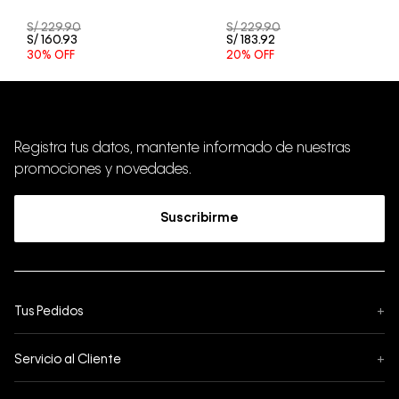
S/
229
.
90
S/
229
.
90
S/
160
.
93
S/
183
.
92
30%
OFF
20%
OFF
Registra tus datos, mantente informado de nuestras
promociones y novedades.
Suscribirme
Tus Pedidos
+
Seguimiento de Pedido
Servicio al Cliente
+
Pedidos
Contáctanos