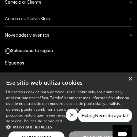
Servicio al Cliente
+
Pedidos
Contáctanos
Formas de Pago
Acerca de Calvin Klein
+
Preguntas Frecuentes
Cambios y Devoluciones
Sobre Nosotros
¿Cómo comprar?
Novedades y eventos
+
Envíos
Legales Generales
Guía de tallas
Black Friday
Términos y Condiciones
Tiendas
San Valentin
Política de Privacidad y tratamiento de datos personales
Síguenos
Comprobante Electrónico
Cyber Calvin
Política de Cookies
×
Mothers Day
Ese sitio web utiliza cookies
Libro de reclamaciones
Utilizamos cookies para personalizar el contenido, los anuncios y
Políticas de recojo en tienda
analizar nuestro tráfico. También compartimos información sobre su
Calvin Klein
uso de nuestro sitio con nuestros socios de publicidad y análisis,
quienes pueden combinarla con otra información que les haya
proporcionado o que hayan recopilado a partir del uso de sus
servicios.
Política de privacidad
Copyright © 2023 Calvin Klein peru ®. Todos los
MOSTRAR DETALLES
derechos reservados.