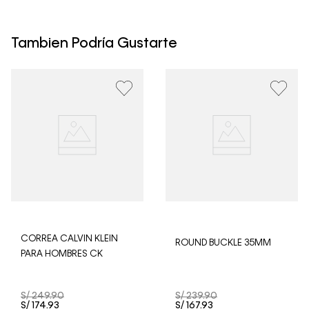
Tambien Podría Gustarte
CORREA CALVIN KLEIN
ROUND BUCKLE 35MM
PARA HOMBRES CK
S/
249
.
90
S/
239
.
90
S/
174
.
93
S/
167
.
93