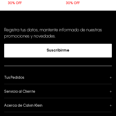
30%
OFF
30%
OFF
Registra tus datos, mantente informado de nuestras
promociones y novedades.
Suscribirme
Tus Pedidos
+
Seguimiento de Pedido
Servicio al Cliente
+
Pedidos
Contáctanos
Formas de Pago
Acerca de Calvin Klein
+
Preguntas Frecuentes
Cambios y Devoluciones
Sobre Nosotros