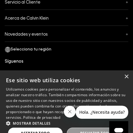
Servicio al Cliente
+
Pedidos
Contáctanos
Formas de Pago
Acerca de Calvin Klein
+
Preguntas Frecuentes
Cambios y Devoluciones
Sobre Nosotros
¿Cómo comprar?
Novedades y eventos
+
Envíos
Legales Generales
Guía de tallas
Black Friday
Términos y Condiciones
Tiendas
San Valentin
Política de Privacidad y tratamiento de datos personales
Síguenos
Comprobante Electrónico
Cyber Calvin
Política de Cookies
×
Mothers Day
Ese sitio web utiliza cookies
Libro de reclamaciones
Utilizamos cookies para personalizar el contenido, los anuncios y
Políticas de recojo en tienda
analizar nuestro tráfico. También compartimos información sobre su
Calvin Klein
uso de nuestro sitio con nuestros socios de publicidad y análisis,
quienes pueden combinarla con otra información que les haya
proporcionado o que hayan recopilado a partir del uso de sus
servicios.
Política de privacidad
Copyright © 2023 Calvin Klein peru ®. Todos los
MOSTRAR DETALLES
derechos reservados.