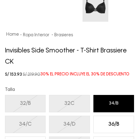
Ropa Interior
Brasieres
Invisibles Side Smoother - T-Shirt Brassiere
CK
S/
153
.
93
S/
219
.
90
30%
EL PRECIO INCLUYE EL
30%
DE DESCUENTO
Talla
32/B
32C
34/B
34/C
34/D
36/B