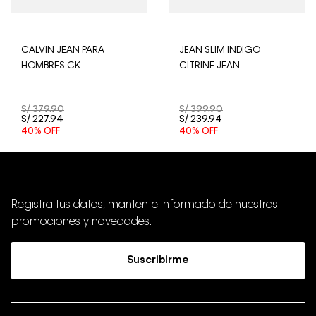
CALVIN JEAN PARA
JEAN SLIM INDIGO
HOMBRES CK
CITRINE JEAN
S/
379
.
90
S/
399
.
90
S/
227
.
94
S/
239
.
94
40%
OFF
40%
OFF
Registra tus datos, mantente informado de nuestras
promociones y novedades.
Suscribirme