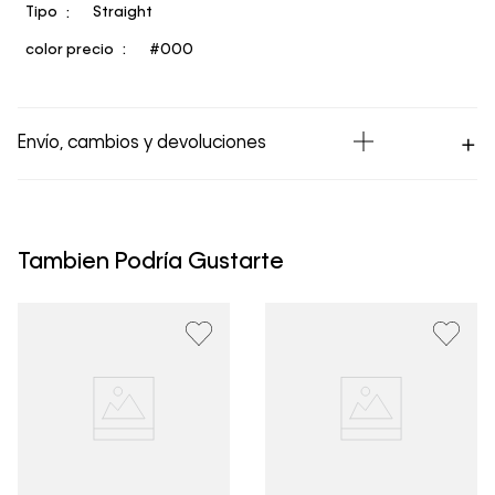
Tipo
Straight
color precio
#000
Envío, cambios y devoluciones
Los Envíos se procesan en nuestra bodega en un plazo
máximo de 4 días hábiles para Lima y hasta 8 días
hábiles para envíos a provincia. Envíos gratis en Lima
Tambien Podría Gustarte
Metropolitana por compras superiores a S/ 399. Si tu
pedido lo realizaste un fin de semana o día festivo, se
procesará desde el día hábil siguiente. Por higiene y
para garantizar el bienestar de nuestros clientes, no
aceptamos devoluciones en ropa interior y trajes de
baño.