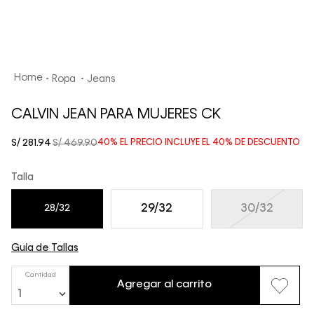
Ropa
Jeans
CALVIN JEAN PARA MUJERES CK
S/
281
.
94
S/
469
.
90
40%
EL PRECIO INCLUYE EL
40%
DE DESCUENTO
Talla
29/32
30/32
28/32
Guía de Tallas
Cantidad
Agregar al carrito
1