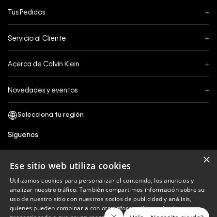
Tus Pedidos
+
Seguimiento de Pedido
Servicio al Cliente
+
Pedidos
Contáctanos
Formas de Pago
Acerca de Calvin Klein
+
Preguntas Frecuentes
Cambios y Devoluciones
Sobre Nosotros
¿Cómo comprar?
Novedades y eventos
+
Envíos
Legales Generales
Guía de tallas
Black Friday
Términos y Condiciones
Tiendas
San Valentin
Política de Privacidad y tratamiento de datos personales
Síguenos
Comprobante Electrónico
Cyber Calvin
Política de Cookies
×
Mothers Day
Ese sitio web utiliza cookies
Libro de reclamaciones
Utilizamos cookies para personalizar el contenido, los anuncios y
Políticas de recojo en tienda
analizar nuestro tráfico. También compartimos información sobre su
Calvin Klein
uso de nuestro sitio con nuestros socios de publicidad y análisis,
quienes pueden combinarla con otra información que les haya