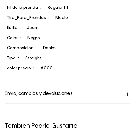
Fit de la prenda
Regular fit
Tiro_Para_Prendas
Medio
Estilo
Jean
Color
Negro
Composición
Denim
Tipo
Straight
color precio
#000
Envío, cambios y devoluciones
Los Envíos se procesan en nuestra bodega en un plazo
máximo de 4 días hábiles para Lima y hasta 8 días
hábiles para envíos a provincia. Envíos gratis en Lima
Tambien Podría Gustarte
Metropolitana por compras superiores a S/ 399. Si tu