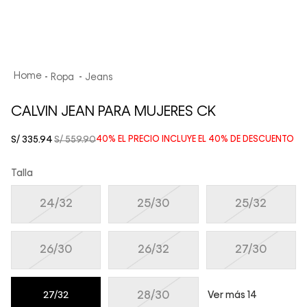
Ropa
Jeans
CALVIN JEAN PARA MUJERES CK
S/
335
.
94
S/
559
.
90
40%
EL PRECIO INCLUYE EL
40%
DE DESCUENTO
Talla
24/32
25/30
25/32
26/30
26/32
27/30
28/30
Ver más 14
27/32