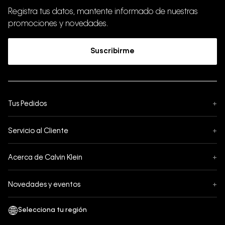
Registra tus datos, mantente informado de nuestras
promociones y novedades.
Suscribirme
Tus Pedidos
+
Seguimiento de Pedido
Servicio al Cliente
+
Pedidos
Contáctanos
Formas de Pago
Acerca de Calvin Klein
+
Preguntas Frecuentes
Cambios y Devoluciones
Sobre Nosotros
¿Cómo comprar?
Novedades y eventos
+
Envíos
Legales Generales
Guía de tallas
Black Friday
Términos y Condiciones
Tiendas
San Valentin