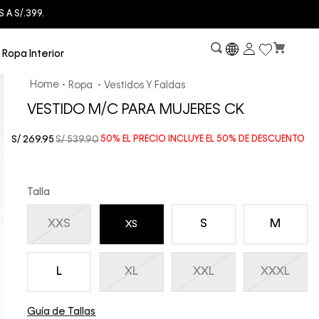
Ropa Interior
Ropa
Vestidos Y Faldas
VESTIDO M/C PARA MUJERES CK
S/
269
.
95
S/
539
.
90
50%
EL PRECIO INCLUYE EL
50%
DE DESCUENTO
Talla
XXS
S
M
XS
L
XL
XXL
XXXL
Guía de Tallas