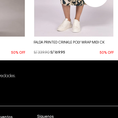
Vista Rápida
FALDA PRINTED CRINKLE POLY WRAP MIDI CK
S/
339
.
90
S/
169
.
95
50%
OFF
50%
OFF
vedades.
Síguenos
eventos