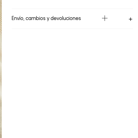
Envío, cambios y devoluciones
Los Envíos se procesan en nuestra bodega
en un plazo máximo de 4 días hábiles para
Lima y hasta 8 días hábiles para envíos a
provincia. Envíos gratis en Lima Metropolitana
por compras superiores a S/ 399. Si tu pedido
lo realizaste un fin de semana o día festivo,
se procesará desde el día hábil siguiente. Por
higiene y para garantizar el bienestar de
nuestros clientes, no aceptamos
devoluciones en ropa interior y trajes de
baño.