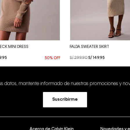
Vista Rápida
Vista Rápida
NECK MINI DRESS
FALDA SWEATER SKIRT
9
.
95
S/
299
.
90
S/
149
.
95
50%
OFF
tus datos, mantente informado de nuestras promociones y no
Suscribirme
Acerca de Calvin Klein
Novedades y 