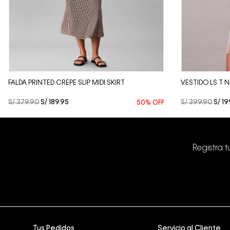
Vista Rápida
FALDA PRINTED CREPE SLIP MIDI SKIRT
VESTIDO LS T 
S/
379
.
90
S/
189
.
95
S/
399
.
90
S/
19
50%
OFF
Registra 
Tus Pedidos
Servicio al Cliente