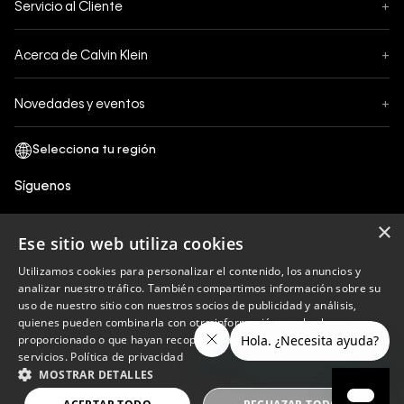
Servicio al Cliente
+
Pedidos
Contáctanos
Formas de Pago
Acerca de Calvin Klein
+
Preguntas Frecuentes
Cambios y Devoluciones
Sobre Nosotros
¿Cómo comprar?
Novedades y eventos
+
Envíos
Legales Generales
Guía de tallas
Black Friday
Términos y Condiciones
Tiendas
San Valentin
Política de Privacidad y tratamiento de datos personales
Síguenos
Comprobante Electrónico
Cyber Calvin
Política de Cookies
×
Mothers Day
Ese sitio web utiliza cookies
Libro de reclamaciones
Utilizamos cookies para personalizar el contenido, los anuncios y
Políticas de recojo en tienda
analizar nuestro tráfico. También compartimos información sobre su
Calvin Klein
uso de nuestro sitio con nuestros socios de publicidad y análisis,
quienes pueden combinarla con otra información que les haya
proporcionado o que hayan recopilado a partir del uso de sus
servicios.
Política de privacidad
Copyright © 2023 Calvin Klein peru ®. Todos los
MOSTRAR DETALLES
derechos reservados.