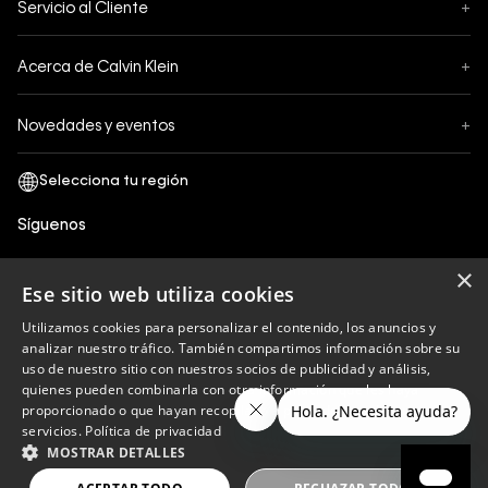
Servicio al Cliente
+
Pedidos
Contáctanos
Formas de Pago
Acerca de Calvin Klein
+
Preguntas Frecuentes
Cambios y Devoluciones
Sobre Nosotros
¿Cómo comprar?
Novedades y eventos
+
Envíos
Legales Generales
Guía de tallas
Black Friday
Términos y Condiciones
Tiendas
San Valentin
Política de Privacidad y tratamiento de datos personales
Síguenos
Comprobante Electrónico
Cyber Calvin
Política de Cookies
×
Mothers Day
Ese sitio web utiliza cookies
Libro de reclamaciones
Utilizamos cookies para personalizar el contenido, los anuncios y
Políticas de recojo en tienda
analizar nuestro tráfico. También compartimos información sobre su
Calvin Klein
uso de nuestro sitio con nuestros socios de publicidad y análisis,
quienes pueden combinarla con otra información que les haya
proporcionado o que hayan recopilado a partir del uso de sus
servicios.
Política de privacidad
Copyright © 2023 Calvin Klein peru ®. Todos los
MOSTRAR DETALLES
derechos reservados.