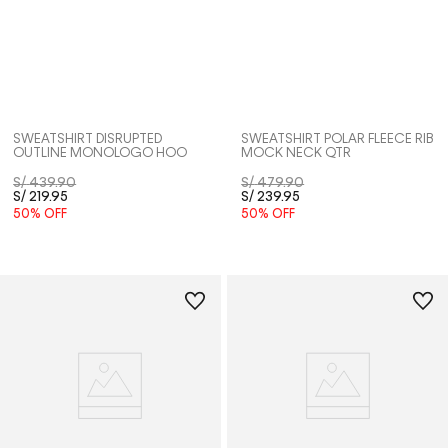
SWEATSHIRT DISRUPTED
SWEATSHIRT POLAR FLEECE RIB
OUTLINE MONOLOGO HOO
MOCK NECK QTR
S/
439
.
90
S/
479
.
90
S/
219
.
95
S/
239
.
95
50%
OFF
50%
OFF