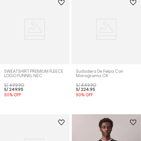
SWEATSHIRT PREMIUM FLEECE
Sudadera De Felpa Con
LOGO FUNNEL NEC
Monograma CK
S/
499
.
90
S/
449
.
90
S/
249
.
95
S/
224
.
95
50%
OFF
50%
OFF