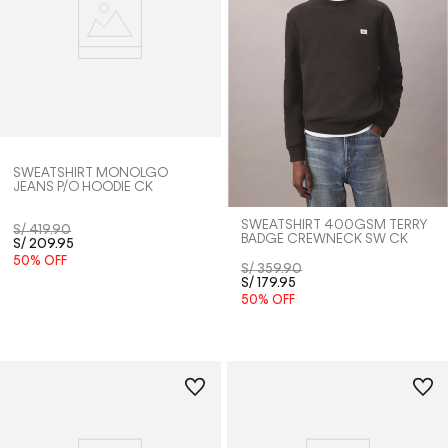
SWEATSHIRT MONOLGO
JEANS P/O HOODIE CK
SWEATSHIRT 400GSM TERRY
S/
419
.
90
BADGE CREWNECK SW CK
S/
209
.
95
50%
OFF
S/
359
.
90
S/
179
.
95
50%
OFF