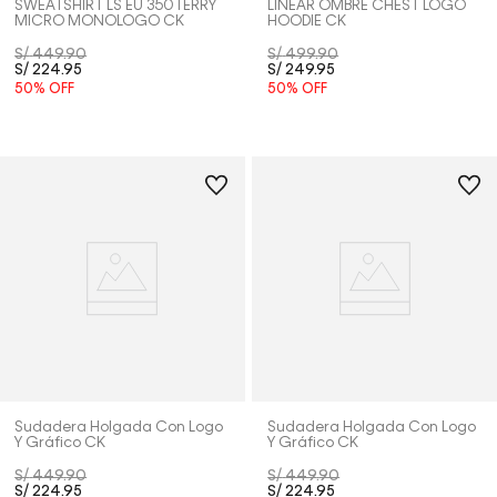
SWEATSHIRT LS EU 350TERRY
LINEAR OMBRE CHEST LOGO
MICRO MONOLOGO CK
HOODIE CK
S/
449
.
90
S/
499
.
90
S/
224
.
95
S/
249
.
95
50%
OFF
50%
OFF
Sudadera Holgada Con Logo
Sudadera Holgada Con Logo
Y Gráfico CK
Y Gráfico CK
S/
449
.
90
S/
449
.
90
S/
224
.
95
S/
224
.
95