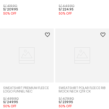
S/
419
.
90
S/
449
.
90
S/
209
.
95
S/
224
.
95
50%
OFF
50%
OFF
SWEATSHIRT PREMIUM FLEECE
SWEATSHIRT POLAR FLEECE RIB
LOGO FUNNEL NEC
MOCK NECK QTR CK
S/
499
.
90
S/
479
.
90
S/
249
.
95
S/
239
.
95
50%
OFF
50%
OFF