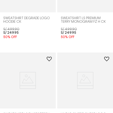
SWEATSHIRT DEGRADE LOGO
SWEATSHIRT LS PREMIUM
HOODIE CK
TERRY MONOGRAM FZ H CK
S/
499
.
90
S/
499
.
90
S/
249
.
95
S/
249
.
95
50%
OFF
50%
OFF