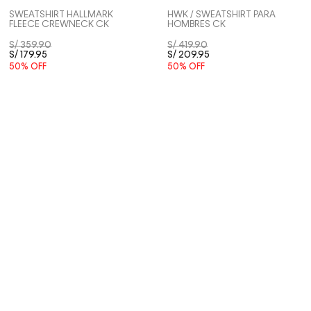
SWEATSHIRT HALLMARK
HWK / SWEATSHIRT PARA
FLEECE CREWNECK CK
HOMBRES CK
S/
359
.
90
S/
419
.
90
S/
179
.
95
S/
209
.
95
50%
OFF
50%
OFF