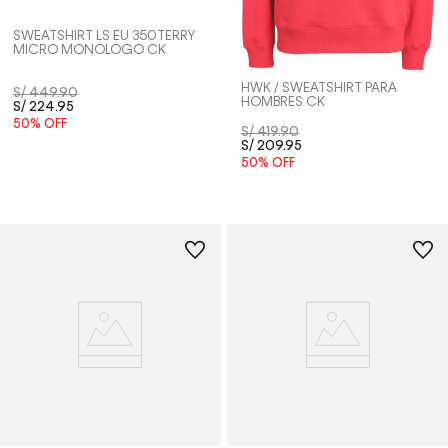
SWEATSHIRT LS EU 350TERRY
MICRO MONOLOGO CK
HWK / SWEATSHIRT PARA
S/
449
.
90
HOMBRES CK
S/
224
.
95
50%
OFF
S/
419
.
90
S/
209
.
95
50%
OFF