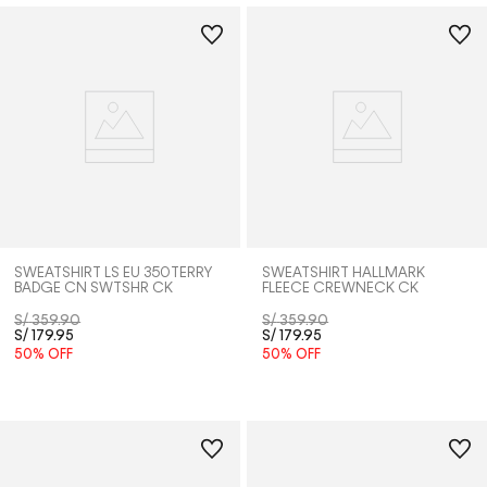
SWEATSHIRT LS EU 350TERRY
SWEATSHIRT HALLMARK
BADGE CN SWTSHR CK
FLEECE CREWNECK CK
S/
359
.
90
S/
359
.
90
S/
179
.
95
S/
179
.
95
50%
OFF
50%
OFF