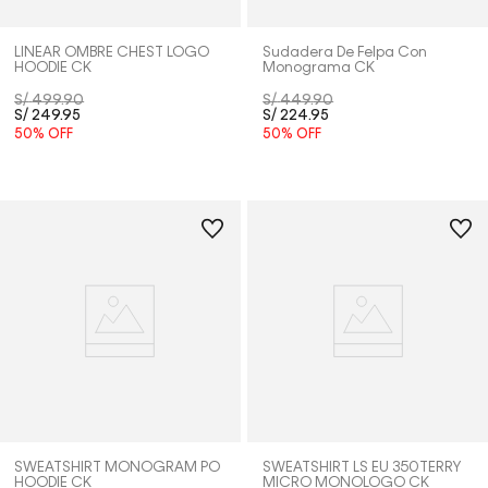
LINEAR OMBRE CHEST LOGO
Sudadera De Felpa Con
HOODIE CK
Monograma CK
S/
499
.
90
S/
449
.
90
S/
249
.
95
S/
224
.
95
50%
OFF
50%
OFF
SWEATSHIRT MONOGRAM PO
SWEATSHIRT LS EU 350TERRY
HOODIE CK
MICRO MONOLOGO CK