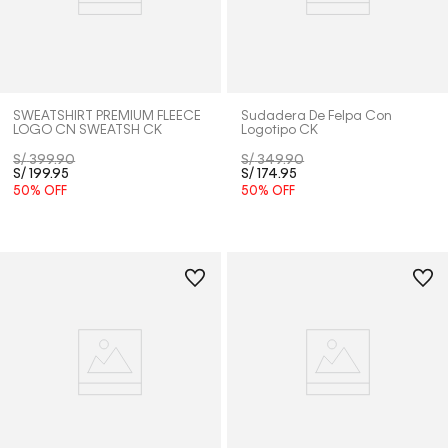
SWEATSHIRT PREMIUM FLEECE
Sudadera De Felpa Con
LOGO CN SWEATSH CK
Logotipo CK
S/
399
.
90
S/
349
.
90
S/
199
.
95
S/
174
.
95
50%
OFF
50%
OFF