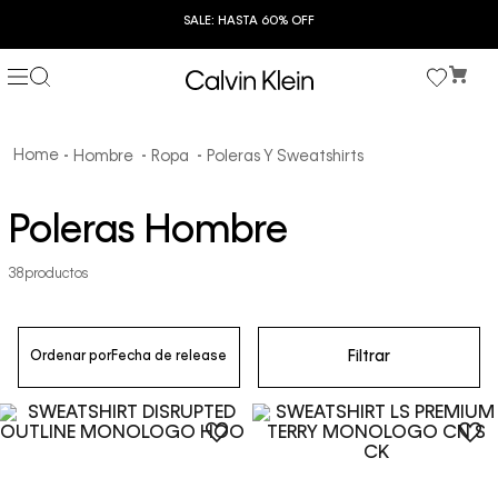
SALE: HASTA 60% OFF
Hombre
Ropa
Poleras Y Sweatshirts
Poleras Hombre
38
productos
Filtrar
Ordenar por
Fecha de release