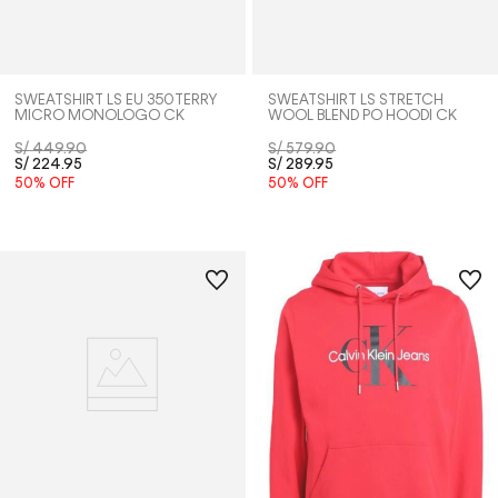
SWEATSHIRT LS EU 350TERRY
SWEATSHIRT LS STRETCH
MICRO MONOLOGO CK
WOOL BLEND PO HOODI CK
S/
449
.
90
S/
579
.
90
S/
224
.
95
S/
289
.
95
50%
OFF
50%
OFF