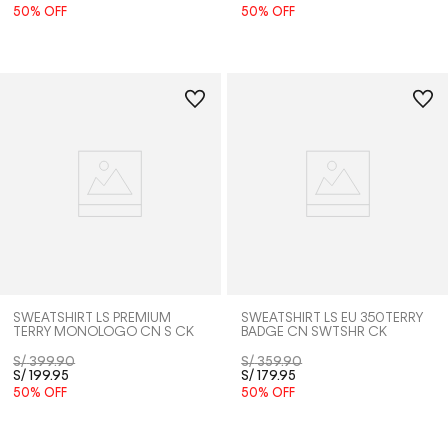
50%
OFF
50%
OFF
SWEATSHIRT LS PREMIUM
SWEATSHIRT LS EU 350TERRY
TERRY MONOLOGO CN S CK
BADGE CN SWTSHR CK
S/
399
.
90
S/
359
.
90
S/
199
.
95
S/
179
.
95
50%
OFF
50%
OFF