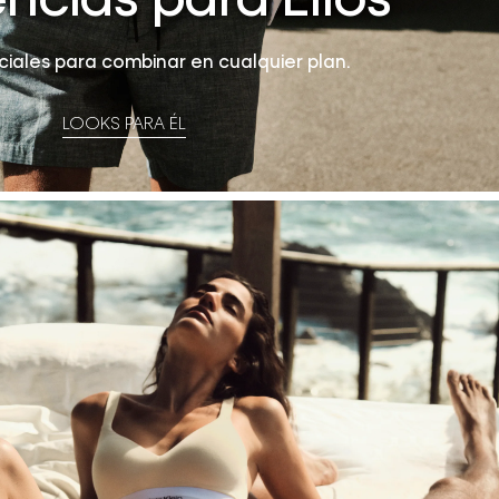
ncias para Ellos
iales para combinar en cualquier plan.
LOOKS PARA ÉL