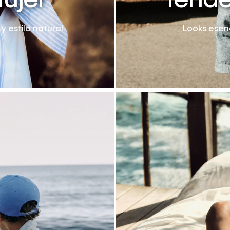
ujer
Tende
 estilo natural.
Looks esenc