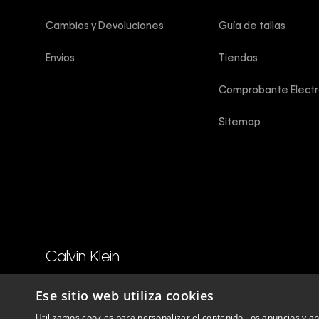
Cambios y Devoluciones
Guía de tallas
Envíos
Tiendas
Comprobante Electr
Sitemap
Calvin Klein
Copyright © 2025 Calvin Klein peru ®. Todos los derechos reser
Ese sitio web utiliza cookies
Utilizamos cookies para personalizar el contenido, los anuncios y 