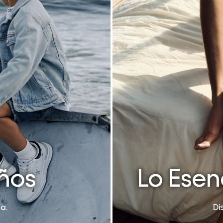
iños
Lo Esen
a.
Di